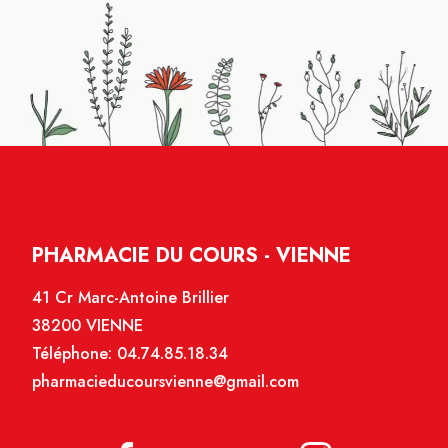
PHARMACIE DU COURS - VIENNE
41 Cr Marc-Antoine Brillier
38200 VIENNE
Téléphone:
04.74.85.18.34
pharmacieducoursvienne@gmail.com