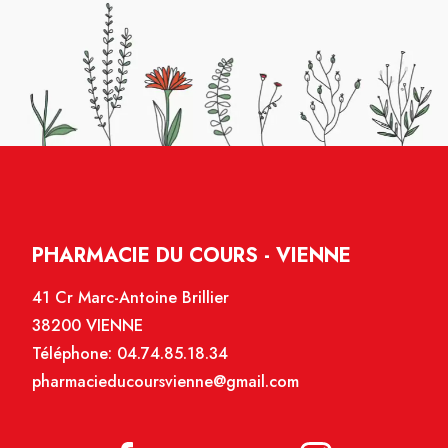
PHARMACIE DU COURS - VIENNE
41 Cr Marc-Antoine Brillier
38200 VIENNE
Téléphone:
04.74.85.18.34
pharmacieducoursvienne@gmail.com