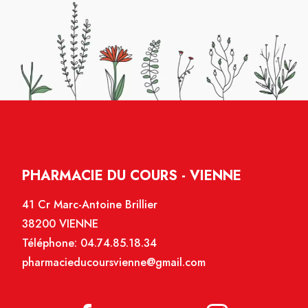
PHARMACIE DU COURS - VIENNE
41 Cr Marc-Antoine Brillier
38200 VIENNE
Téléphone:
04.74.85.18.34
pharmacieducoursvienne@gmail.com