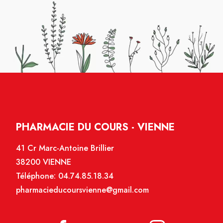
PHARMACIE DU COURS - VIENNE
41 Cr Marc-Antoine Brillier
38200 VIENNE
Téléphone:
04.74.85.18.34
pharmacieducoursvienne@gmail.com