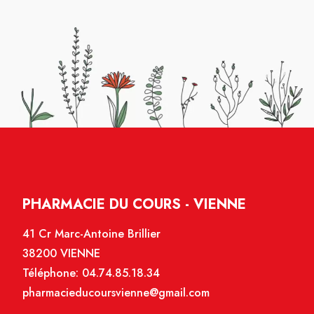
PHARMACIE DU COURS - VIENNE
41 Cr Marc-Antoine Brillier
38200 VIENNE
Téléphone:
04.74.85.18.34
pharmacieducoursvienne@gmail.com