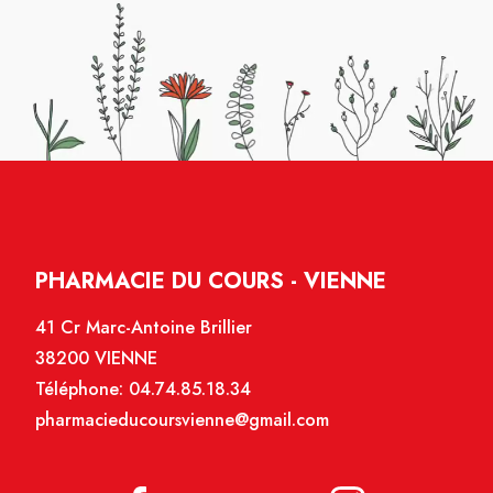
PHARMACIE DU COURS - VIENNE
41 Cr Marc-Antoine Brillier
38200 VIENNE
Téléphone:
04.74.85.18.34
pharmacieducoursvienne@gmail.com