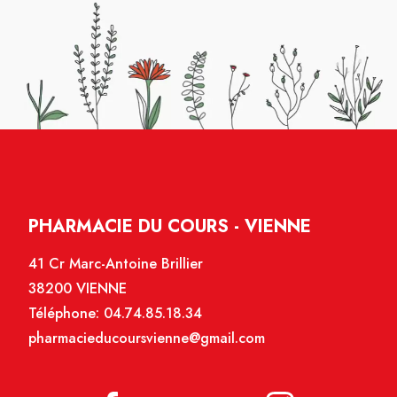
PHARMACIE DU COURS - VIENNE
41 Cr Marc-Antoine Brillier
38200 VIENNE
Téléphone:
04.74.85.18.34
pharmacieducoursvienne@gmail.com