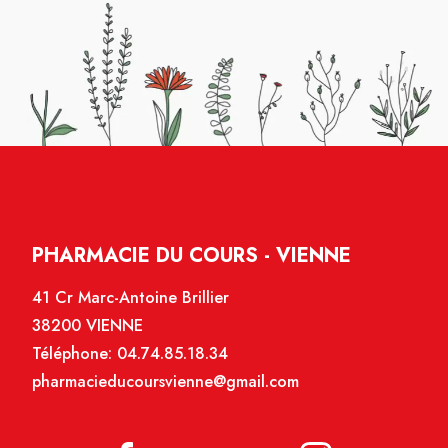
PHARMACIE DU COURS - VIENNE
41 Cr Marc-Antoine Brillier
38200 VIENNE
Téléphone:
04.74.85.18.34
pharmacieducoursvienne@gmail.com