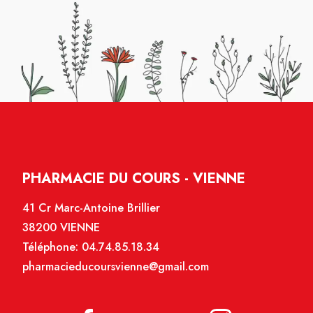
PHARMACIE DU COURS - VIENNE
41 Cr Marc-Antoine Brillier
38200 VIENNE
Téléphone:
04.74.85.18.34
pharmacieducoursvienne@gmail.com