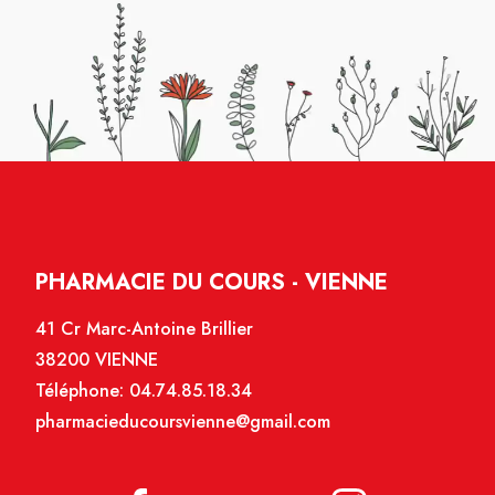
PHARMACIE DU COURS - VIENNE
41 Cr Marc-Antoine Brillier
38200 VIENNE
Téléphone:
04.74.85.18.34
pharmacieducoursvienne@gmail.com