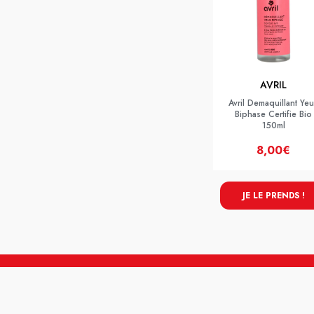
AVRIL
Avril Demaquillant Ye
Biphase Certifie Bio
150ml
8,00€
JE LE PRENDS !