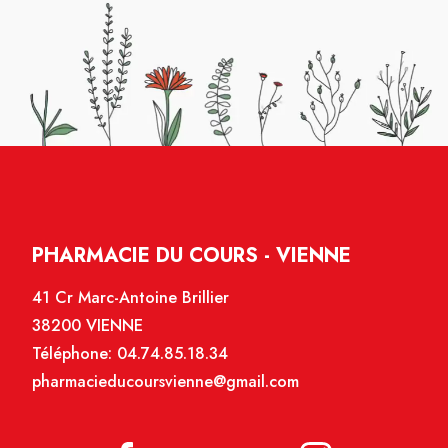
PHARMACIE DU COURS - VIENNE
41 Cr Marc-Antoine Brillier
38200 VIENNE
Téléphone:
04.74.85.18.34
pharmacieducoursvienne@gmail.com