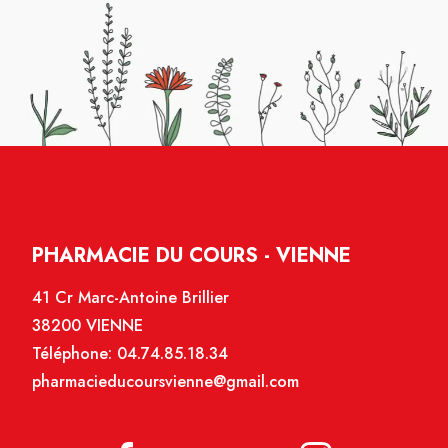
PHARMACIE DU COURS - VIENNE
41 Cr Marc-Antoine Brillier
38200 VIENNE
Téléphone:
04.74.85.18.34
pharmacieducoursvienne@gmail.com