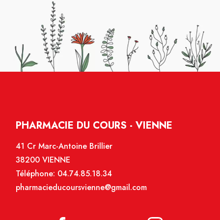
PHARMACIE DU COURS - VIENNE
41 Cr Marc-Antoine Brillier
38200 VIENNE
Téléphone:
04.74.85.18.34
pharmacieducoursvienne@gmail.com