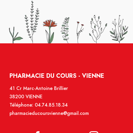
PHARMACIE DU COURS - VIENNE
41 Cr Marc-Antoine Brillier
38200 VIENNE
Téléphone:
04.74.85.18.34
pharmacieducoursvienne@gmail.com