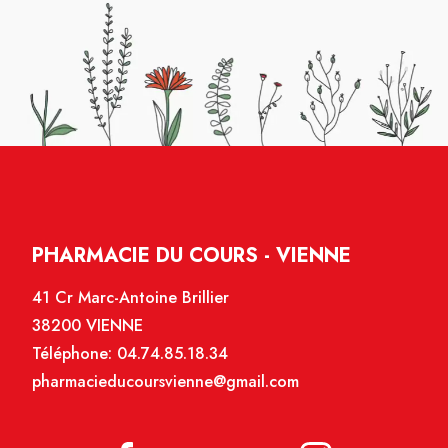
PHARMACIE DU COURS - VIENNE
41 Cr Marc-Antoine Brillier
38200 VIENNE
Téléphone:
04.74.85.18.34
pharmacieducoursvienne@gmail.com