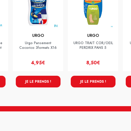
URGO
URGO
De
Urgo Pansement
URGO TRAIT COR/OEIL
t
Cocorico 3formats X16
PERDRIX PANS 5
4,95€
8,50€
JE LE PRENDS !
JE LE PRENDS !