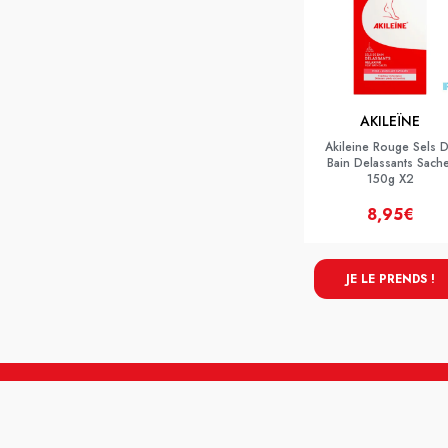
AKILEÏNE
Akileine Rouge Sels 
Bain Delassants Sache
150g X2
8,95€
JE LE PRENDS !