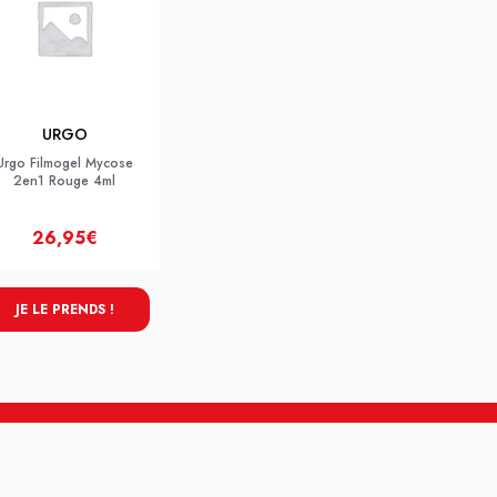
URGO
Urgo Filmogel Mycose
2en1 Rouge 4ml
26,95€
JE LE PRENDS !